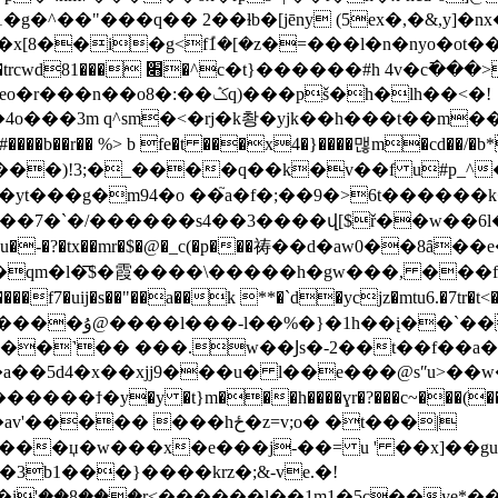
g�^��"���q�� 2��ɫb�[jēny (5ex�,�&,y]�n
[8��i�g<f݊1�[�z�=���l�n�nyo�ot�
��ݣ܏q)���pš�h�lh��<�!
o���3m q^sm�<�rj�k촹�yjk��h���t��m��
�)!3;�_����q��k�v��f u#p_^�c
�m94�o ��֮a�f�;��9�>6t������k�鼻�3�ۼǡ��m�,
qm�l�͞$�霞����\�����h�gw���, ���f
ތ�]���p呚kl����f7�uij�s��"��a��k **�`d�ycjz�mtu6.�7tr
���˺�� ���.w��Ϳs�-2��t��f��a�
��a��5d4�x��xjj9���u� l��e���@sʺu>��
�ϯ�y�y �t}m���h����ɣr�?���c~���(��
�� ���hځ�z=v;o� �t���|
���џ�w���x�e���j-��= u ' ��x]��gu-
3b1���}����krz�;&-ve.�!
'۪��8���ۭr<������l��1m1�5c��ye*�