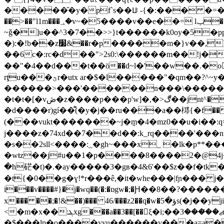
�����̆�y�pf`s��ꚶ -{�:��� �=���7�4�yq|��i#�>
��>��"l1m���؀�v~�5����v��e��= lݕ���n�g ��$��n� y�opp��i��'��]�n͗���d0�
~ǧ�]u��^3�7��>>}t������k0oy�5�
�):�!b��z׷&��r�p�����m�}v��,]�f��^��(tw��c�����t��@��[�@���%w���kf8�i!
��6c�:rc�d��">2s0:\������m��!j
��"�4��d���t��ӧ��d~l�'��w��.�o5xt�c
rţu���ؿr�utx ar�$�l�����"�qm��?^~y�������������?����ǐ?
������>���'������n���\�����y�
�t�t�[�vڞ�z����p���p'w]�,�>ڰ��jnt^���j��5y��8����v s��rznwuz?v�����rh�^��'��}�|��h�u����dis�||q-k�z�«˾ɏ@iח#� !
�d����r)gí��͌(�y�j��ru���a��桏{�f��
(���vukt�������~j�m̰�4�mz0��u�i��:
j����z�74xd��7��d��:k_rq����'���n�v�=������
�s��2sll<����:_�gh~���x_ �lk�p**�
�wŧz��j#u��1�p����8����2�@4j�_��=�'���=��2̲�j� �aδ�(
�h硭�t)�.�ay�����3�gв�4&6'��$z��f�
�t{�0��g�ɣ!*r���ê,�іt�whe���|fɲ��� j�л��%�.�g� iohͥ����iݳ�ߚ��u7!m���s��jeew���
i���v����#}�j�wq��(�:�ɒgw�;�Ԩ��8��?�
x��� ��;�!&��)��� 46/���z2��q�w�ؤ�5s(�j��yjiwz�f)[���wޔ�y���x-�km��rվ�v���eow�o~.��c�zs�\ �g�_u0-�z&
<�m�x��:ܔxg���a��3��[��ξ�i;��ޖ��̐���3r�=ql$����}
�$���lp�o����yyu������v���a=a�