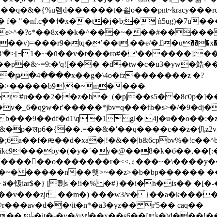
��q�&�{%u롐d������t�쇮o���pnt~kracy���
k� f� "�nf.c݄��˦�x��t�j�b;� ǹ5ug)�7
e>^�?ԍ*��8x��k�^���~���#�����]z
�tq�ʼ��t.��e/�߁�u���x��z����
7��q|�}
n%s�>�����b9\�~m����
r#u���2��z�b�_(�p|��s5� �8c0p�]���
��9��df�d1\q�1 gl�|4j�u��o��:�zj
&�p�लp6�{��.=��&�'��q����c��z�仉z2v
;6a��f�ԙ��d�xa�|!�&��|b&6cpbv%�!c��
h�\�ikc9���oy�(�y�`�y�@��8�k�б��,��
�\����y����q;����u��oy��l�>���ַ�|_ĳ�-
����v���zjr ��m�) ���w3/v� }��a�k���
@r���av�d��ӵt�n*�a3�yz�� r'5�� caq��