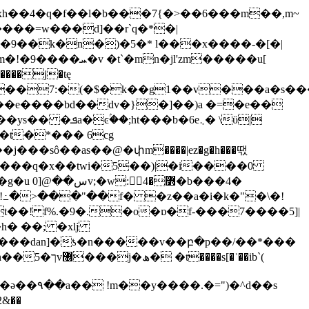
xh��4�q�f��l�b���7{�>��6���m��,m~
����=w���d]��r`q�*�|
jl'zm�����u[
����j�tę
��\�d�*��7:�(�$�k��g1��v���a�s
��e����bd��dv�}�]��)a �=�e��
�6e܆� \ϋ|
��sô��as��@�փm����|ez�g�h���땏
�r���q�x��twi�5��)|�i����0
b���4�
 h�!߸�>���"��f� �z��a�i�k�"�\�!
�/�t��! f%.�9�.�o�ɒ�f-���7����5]|
h� ��; �xlj
��!3�⹪x��5���dan]�ƾ�n�����v��բ�p��/��*���
)�^d��s
&��