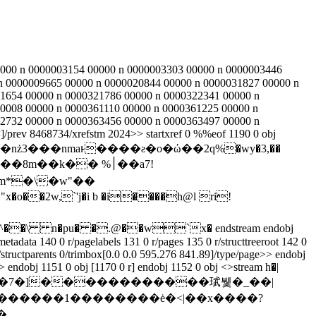
000 n 0000003154 00000 n 0000003303 00000 n 0000003446
n 0000009665 00000 n 0000020844 00000 n 0000031827 00000 n
1654 00000 n 0000321786 00000 n 0000322341 00000 n
0008 00000 n 0000361110 00000 n 0000361225 00000 n
2732 00000 n 0000363456 00000 n 0000363497 00000 n
<
]/prev 8468734/xrefstm 2024>> startxref 0 %%eof 1190 0 obj
�2w,`'j�i b �i����һ@l ri!
n�pu� �.@��w`x� endstream endobj
metadata 140 0 r/pagelabels 131 0 r/pages 135 0 r/structtreeroot 142 0
/structparents 0/trimbox[0.0 0.0 595.276 841.89]/type/page>> endobj
> endobj 1151 0 obj [1170 0 r] endobj 1152 0 obj <>stream h�|
������1��������ė�<|��x����?