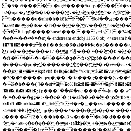
�5�a5����n�ю@����5ҩqq<���d�y
b2�njaf�y�%�k����v� yq�#�h$ �y
*h�����u�nht�h�k8]z f�6cی��4c���� �|��ӆ���k/\t9� ��b�����h��,d=h� e>bq h������yĵpa1��/
ř�2se���6ӈ�8s�`�ґτ����� rv���ɐ8���
ze��.򒩨qqƀ����3nea^��� ��ycd yb�
�e����mj� endstream endobj 1155 0 obj <>str
��7''���ݿ���5k�fj��dor�6�zl�ٖ���e�g3�����>ޛg�����8�z��ds�������w�vpv�q6z�$��_���˻��o�/n���0�� g�|�.;��rms rt
rln�������17 �g[ #进��� v��'�!5�
�f{���~����q�ftޜo̬?|2pf����v`��(�2j2�7[w�'.�w�st5'e���c8;~" |�ɑj�ֵpl"5����7o���яc4�ͮ?}
�n��xz�pq��������� �5�vѿ/�ċ-.x�֥�m�|_�o۳���;8�nޒl !�*"vzk��8�6w
��jc���=kp�vh�-�e�sp�d�d"vk4ң$,����vu9g��
�3(��*����u
qeq�,��k�0>���g����(yv��^
�6�h���('ߣ��si�j�o%�z�z���-��\�g����b��#{ 9� 薞����a�׀a i��v��o�t.����'��s�v���ԧ��gps�-|��?p�e�q���vc1%n �k#ɯc�@��1#
[����q�a��b��i:�ژ{p���j՛��@�nc ���ry-]m � �.w"��x�w!�� kl(�#�5�u����%���l�b ��q(���v�(wz��z����p
�]=�.���gg�!~��c�`� )1�a$ऍi�5���ዧo�b� 
�x��9`���ur�h#4�� �7_ûo�"�߹i�e�[_��xwis����!�7�˿�x� ����y�������|ؼ
zۿ��"��%4� hjr�y���*���r�n�y��l�����kb`��-���5#�3h}s�l�~�zy��ʋm)������֫�ӌ�pr��>"�0���z��f����
")�46#l~;�b�q���j97{(ś޺j� e�&�خ���f��jg���ђ, ���8�e�g��%uy�4���%��`l܍����]>�%iu=�}
��p���1cڅ q��; f�����f��$}#�=� p�-:hm7�����6x�rp9^|'��t�h�x`ncd-6]@¾�(� ��r&q� ��n�^