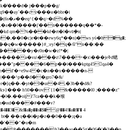
d%��
�6q,�a��l����į'��n������q��*�-
kd qm�%���kĕ�rt�l�vū݈�n|
�,��0�c)e�t��ewy6q*��n)�ws yύ�h�g�;
��a�vu\���z\7���=�x\���jeߢd蟋
�m�d'�=e9w4 �c�n��x�����n-
�|���^p��d��gro7�&/
r�[q��-�yt�l�ur�4,�3b��d&?
��� h!i0��ov|`{1�&�����ȉ0 ;����z"
�n�нd����#���v?
�&f�a�p��s�$� @��4!�a�f�'� 4
8�� bt� ��ӆ��i�p�z��0���;q�a
�|)b�������\h3��ao��5r(�06�'�]j��n