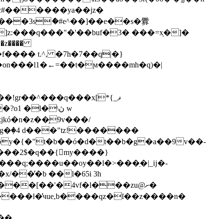
rc#������ya��jz�
u�����3sެ�#e^��]��e��s�釁
:���q���"�'��buf�3� ���=x֥�]�
!gr��^���q���x[*ޥ_}
kó�n�z��̗9v���/
g�ٜ�4 d���"tz!�������
^by�{�"t�b��ό�d�t��b�g�a��9v��-
[:���2$�q��{my����}
����l�̕чue,b����qz�ĭ��z����n�