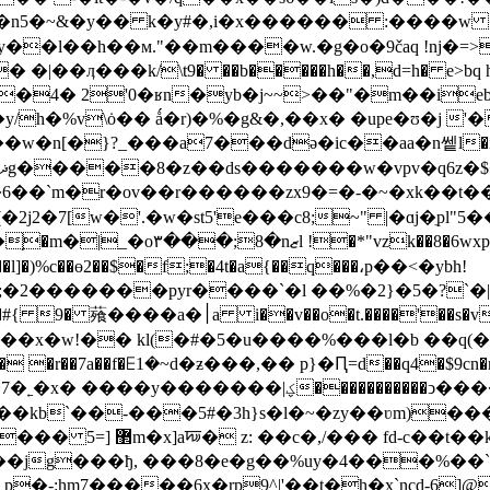
�n5�~&�y�� k�y#�,i�x������ :����w 
��l��h��м."��m����w.�g�o�9čaq !ǌ�=>
�4� 2'0�ʁn�yb�j~~>��"�m��ieb�
34t�y/h�%v\ȯ�� ǻ�r)�%�g&�,��x� �upe�ʊ�
eam h��w�n[�}?_���a7���dә�ic��aa�n쎝l�i��
�6��`m�r�ov��r������zx9�=�-�~�xk��t
xpy/��h~�{n����#���?�q�6e���u��y�ׂ-�.�fr,6朐
̟�l]�)%c��ɵ2��$�f;�4t�a{��q���،p��<�ybh!
;�2�������pyr����`�l ��%�2}�5�?`�|�
�r��7a��f�ꗋ1�~d�ƶ���,�� p}�Ԥ=d��q4�$9cn�r�
�����������ͻ��������xo��%�������8�j����nr�
d���'�#[2�`c��h��q3 w�z���u8�gl������� 5=] ޲m�x]aꠏ�
 z: ��c�,/��� fd-c��t