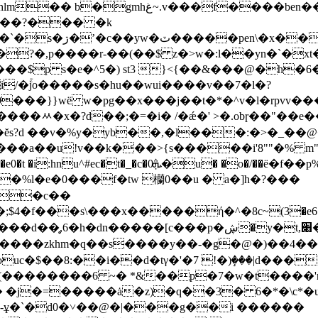
�f��?��� �k
,�^y���7yxw���^_���?
��$p s�e�^5�) st3 }<{��&���@�h�
i/�ۚjo�����s�hu��wui����v��7�l�?
9���}}wë w�pg��x���j��t�*�^v�l�rpvv��
����ᆻ� x�?d��;�=�i� /�ǽ�' >�.obɼ��"��
�ĕs?d ��v�%y�yb��,�l���:�>�_��@
��u!v��k���>{s�����i'8""�% m"jr�
o�/��ё�f��p%b��õδ��j�w"��j�u"'j���k�@��d��
�%l�e�0���f�tw 欗0��u � a�]h�?���
���s\���x�����ή�^�8c~(3�e6��j���c
�y�t,׈�szͽ"| &.$v�j�6�m#�) �p���,`�w�
�钢4(0�����zkhm�q��s����y��-�g�@�)��
k�]9 �{ouc�$��8:��i��d�tγ�'�7 !�)ٟ���|d���
@(��������6 ~� *&��p�7�w�t����'n��