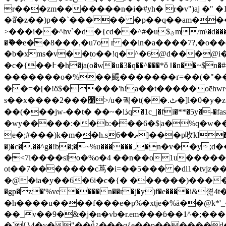
r���zm�������n�i�#yh� r�v")aj �" �1�
�ޫa�z��)p��`����� �p��q��am���x
>���i��^hv`�d�{cd��^#�u$ؿm/m\�d���trcwd׋ ���81�^c�t}������#h 4v�c߫���>���l!�'dքv s�'��)#��n��� ��! �:����{���f?
�ޮ��e��8���,�u7o r ��ln�a����7?,�o��eo�r���n��o8�:
�b�xms�v��ؚto��!q�^�6@d���@i�4
�c�{��߅�h�ja(o�w�u�3�q��^���*ǒ ǁ�n��~$n�##����b��r�� %> b fe�t ���x4�}����맪m�cd��/�b*iߵ�o�dn�0v�^ ���4� yip����
�������o�%��飃�������ґ=��(�"���
��=�[�!ȭ$����'h!a��t�����oēhwr�yt���g
s��x����2���׸>/u�궥�t(��.ٹ�]l�0�y�z��7�`�/��� ���s4��3����վ[$ř��w��6l��@y���z=.��2%�c4��;�v&4���?
��(���jw-��t� ��~�lڎq�1c_|�fi�**�5y�-�fasu�-�?�tx��mr�$�@�_c(�p���祷��d�aw0��8ȃ��e���aj�.`�w��y3���^oc
�wy�����:��b:���6�$|a�%q�w��
e�;#���)k�m��h.s�6
�)�c�.��^g�!b�;�~%u������܇�n�v��y;d�����ۇ@����l���-l��%�}�1h��į��`��qi8 w-�޺ŗ&��:���<%��qpv���/
�<7i����slo�%o�4 ��n��o1u����
ot��7�������c
茑�i=��
5��� �dl1�tvjz
�@�ia�y��6�6i�c�{� ������)��������
�gp�z�'%ve����n��r�j�y)f�e����i&꼂4t�av'���
�h����u����f���e�p%�xtje�%ӓ��@k*'_
��_v��9�&�j�n�vb�r.em���ɓ��1^�;����
�`{}4�v�"��ǚ☡���q{e��p������d�i