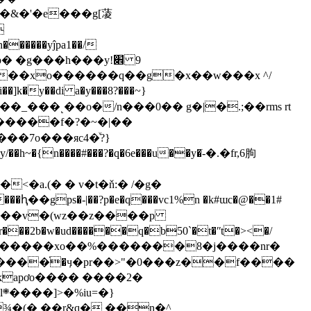
�&�'�e���g[蓤

 �g���h���y!׎ 9
j '���xo������q��g�x��w���x ^/
]k�y��di a�y���8?���~}
������f�?�~�|��
<�a.(� � v�t�ň:� /�g�
��2b�w�ud������q�b50`�t�ʺt�><�/
��kapơo���� ����2�