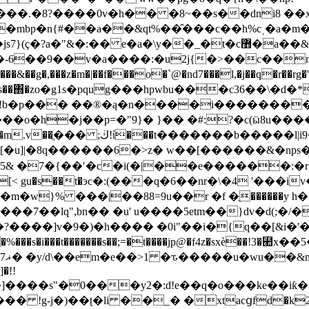
���.�8?����0v�h�� �8~��s��dni8 ��
�mbp�n{#��a��&qt%��̑���c��h%cˌ�a�m
v�a����:�u2j{�>��c��m�!�9����ܚ�v �t`�mn�
�,���z�m�|��f���o�`@�nd7���l,�j��q�r��rg�'
�£'$^zs��΍�zo�g1s�pqug���hpwbu���c36
� �!b�p��� ��®�ą�n����i�������
=�"9}� }�� �#:?�c(ӹ8u�����ys�� �ܦa�ͼۢ��;ht���b
b�����l|i9�t�*��� 6cg
u]|�8q������6�>z� w��[������&�nps��j�
�5& �7�{��ʹ�c�i(�|��e������:
:(���q�6��nr�\�4 '���iv�g�u س��@[0v;�w:߻�4ڳ۫�
�9�m�
w}% ���|��88=9u��r �f �ֻ������y
*� ���7��lq",bn�� �u' u����5etm��}dv�d(;
?����]v�9�)�h���� �0i"��i�{q��[&i�'�
�%���s�i���t�������s��;=�t����jp@�f4z�sxѐ
�!!
���y2�:d!e��q�o���ke��iƙ��ə��٩��a�� !m��y����.�="
� !g-j�)��ʈ�li ��_� �xtacցfd�k2