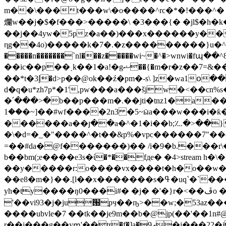
m��\���t���w\�o����^rc�*�!���^� 
爛w��j�$�f���>�����\ �3���{� �jl$�h�
��j��4yw�5pz�a��)���x������y��
ηg��4o)�����k�7�.�z���������}u�^��v)=���r9
�����n�������`nl���z�����wi~�^�>wnwi�fպ��^8'�>߃] �1~�ŭ��v�t���ro#�'������];��f���� t.^, �7h�
��ic��p��ˏk��1�a!�gޝ��{�m�r�z��7=&���p�&~=9:�'q![��� �d�tw�c�u3�yw�鯌��on���l1�←=��t�ϻ����mh�q)�|
��*t�إ3�d>p��@ok��ź�pm�-s\ ]z�wa1օ���թ�4����x��g�\4o�fz�������z �?
d�q�u*zh7p*�1',pw���a���šjw�<��c
�՛���>�b��p���m�.��jti�tnz1�a��
��1�~]��#wf����2n3 �5~ӹa���w���i�ƙ�v�_6�qջw�r'�����*jbv=q���ϯh�s>�/�9�dj��?o1 �l�\ڽ w
������a��յ��a�^�1�i��b;؊�>��}b�
�\�d=�_�"����^�t��&p%�vpc������7"��
=��#da�@f�������)�� /i�9�b.���r\�
b��bm(;e����e3s�ί�*��fдe� �4
>stream 
��y�����r:o����vx����t�h�o��w������َ�o�������r�<<,ۿ���~
��e8�m�}��.[l��x�������s�ߟ�uq`�`���~������n��햇>~��z>�b�bp������ ��x/��̓�b ��l�65i 3h
yh�ty����ŋ0���i#� �j� �'�}r�<��ڦo � ӛ�钑iar$�} [㔌s �!i�%�#}��i�h�is�� �[�-���[��'�4vf�l���zu@ށ�
'��vi93�j�ju՘ֳpӌ��ҧ>��w;�53az
����ubvle�7 ��tk��je9m��b�@jp(��'��1n#
r��̮j���g��yՠ'��tr�f�]a�9ޢ�j���22�j�� -�it�-�v�/q��x��s6��їs�)d���!���