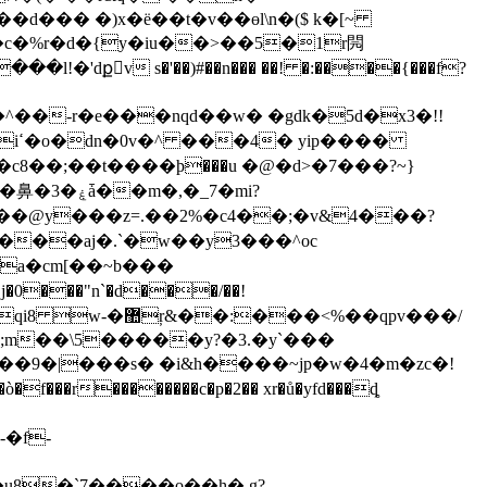
x��d��� �)x�ë��t�v��ɵl\n�($ k�[~
�c�%r�d�{y�iu��>��5�1r䦎
^��-r�e���nqd��w� �gdk�5d�x3�!!
8��;��t����ϸ���u �@�d>�7���?~}
�_7�mi?
a�cm[��~b���
�t<�j�0���"n`�d
���/��!
;m��\5�����y?�3.�y`���
w��9�|���s� �i&h����~jp�w�4�m�zc�!
ò�f�
��r��������c�p�2�� xr�ů�yfd���ȡ
�f-
�u8�`7����o��h� g?