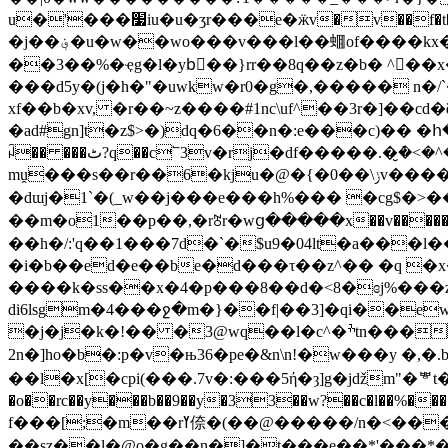
u�'���׷iu�u�ʒr���e�ӝv�v��f�t��a�����!�ϩy��|�)��(4�e0i�i�ʈe~��3��<1)mβ�,k�̒���d� j���p��g/
�j��؋�u�w��wo���v���l��蜖of����kx���8.�o����^5�z���o[묷�qc�m�[#&vbb�vvnl�4q9��ay`��cr���и�bbr�i
��3��%�ҿg�l�ybٰ��}rr��8q��z�b� ^��x���a�� �]
���d5y�(j�h�"�uwkw�r0�g�,����� n�/
xf��b�xv, �r��~z����#1nc\uf^��3r�]��cd
�ad#gn]t�z$>�)dq�6��n�:e���c)�� �հ�
ꈣ�� ���ٹ?q��c՟3v�rj�df�����.�̮ܶ�<�^��f�n m�u���ؙ�fj�#ʛ�ru�k��v�x��b��mdw��q�w�����}#_:ey!�q�/û"n��:��
mṷ���s��r��6�kju�@�{�0��\ݫv������p��:���w��ړt�e���a�ͽx,sp(��s�1c^'"_������y�r0n�w�z!*�|
�dɯj�1`�(_w��j���e���h%��� �cg$�>�
��m�o1��p��,�rꍸr�wց�����x��v�����q%"7y�~�x�cx띊�x��iu�܂���m��oz:/mx��,�a
��h�/:'q��1���7d�`�$u9�04lt�a���l
�i�b��ed�e��be�d���τ��z^�� �q �x
����k�ss��x�4�p���8��
d�<8�ɞj%���z
di6lsgm�4���ջ�m�}��f|��3]�qi��e
�j�j�k�!�� �3@wq��l�c^�ׯtn����im�;�1*帎"�������e���(�^�r���l�.��oiji'7ca���k�缑
2n�]ho�b�:p�v�њ36�pe�&n\n!�w���y �
��l�x[�cpi(���.7v�:���5ή�ȝ]g�jǆm"�ᄬt�$c�
�o��rc��y���b��9��y�33��w?��c�l��%�
f���[;�m��rߌ倷�(��@�����/n�<����?�߉�f���u��a� y��/é��݌����lz���'��"�u�m
��sz��l�@o�g��n�]�t���e��*'���*��x