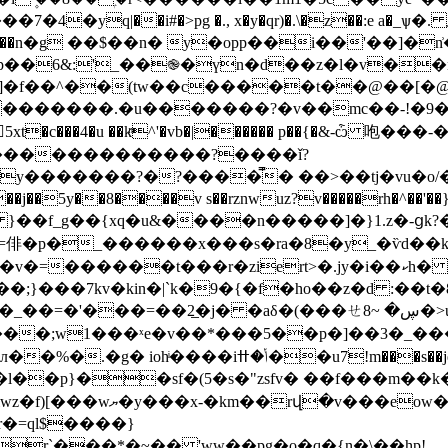
pg �., x�y�qr)�.\�z��:e a�_ѱ�. ޕwe�˛���|�m��^c�:?
pp��6&:'_��֎�үn�d��z�l�v��
��������.�u�������?�v��mc��-!�9
���4�u ��kͫ^'�vb�|������ p��{�&-ѽ 咆���-
������?�?����̿� ��>��tj�vu�o/��
 }��f_g��{xq�u&����n�����]�}1.z�-ցk?
q=俳�р�_������x���s�ra�8�y_�ѷd��
t���r�ziert>�.jy�i��ކh� �s��q��9&}�!ys
���;}���7kv�kin�|`k�9�{�f�ho��z�d :�
���ㄝڛ� ~8�>u�$2/�e�"����]v��"eҳ�����ku>�&��k(ղ
tk���;w1���ˣe�v��*���5��p�]��3�_
-����~5?�_?x�!�s ��/ ��keg���c�� ��a!�y����e
�����l��p}��sf�(5�s�"zsfv� ��f���m�
r`���*�~�� 'ww��pg�o�q�{n�\��һp!