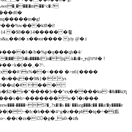
nq�����m�g!
�14 �$8��}4����� �횧
�s&a,��d� x��юr���� yiy @�.t
���l\�/b�%p�q���qh�4/
���>k�[��_�?^.
kx��#:\x%��<��� �˃n6{����
�t�8��u[�# ���
�����x�b>�������w�ؓ l�r���
�k��|�~�h:�h��/�4^g�z��pb�tq�=�(䖋