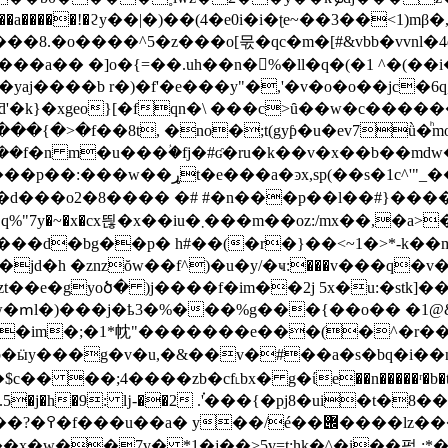
o�{=��.uh��n�%�ll�q�(�1 ^�(��i�(6s�ޡ��eq^{��q>�
`�yaj����b r�)�f'�e���y"�,'�v�o�o��jc
�ƌ'�k}�xgeo}[�fqn�\ ���c>ȗ��w�c������
��{�>�f��8t, �no�;t(gyƥ�u�ev7ǜ�ͪmơ
�d���o2�8���� �# #�n���p��l��#}������
>���"p� ���6�p��i���kptg45󼕤qa4�
����d�bg��p� h#��(�r�}��<~1�>*-k�
�jd�h
�znzŏw��f^)�u�y/�ҹ:���v���q�v
t��e�gyoծ� )j����f�im��2j 5x�u:�stk]��
w�ՠl�)���j�ҍ3�%���%g���{��o�� �1@&ɝ}
,�.b�ӹy���g�v�u,�&��v�#��a�s�bq�i�
� ��;4����zb�cf˪bx� g�ίe��n�����ʳ�b�t�4��3
��.5�j�h�9: ǉ-��2 .'֗���{�pj8�ui�t�
�͓w��7v� *1�j��>5v=t;hk�^�i��펆 :*�n