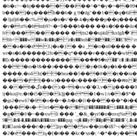
�b�c^~�hj�������i��^�*�y�=��99
b���]�q���͆h��h� g 9�dg"��1��q�6i
�3jafjt6��c%ޅ'�ρa�n�v'��-k�p���p��q����js7}(ç�?a�"&�:�� e�a�\y��_�t�c޻�a��&�9��k�n�)�5�* l���x����-�[�|
�v�:n%�hmb9?<�=$���b��� ��x�f���do�-6��9��
b\��������� �(tn2��ujӝűkxfgձ�`i���&��g
6h=���w��w�z��q� e�y��hoh�����;�
��a�6�zf.j�a�}� �a _�ʊ�n0���
wr�s�k�����|2fo��q*����v��q���wb���o�h�j��p
�f[c����\����������ܳ��$�n��"c� i�x���m.v��ֱ��� ;ڬ!ί���t�������
��t�m�!&��ɔ����.�i�y�0k�p�k��� [�
����,�oδb[��bea��5���#��(��iu
���r�j[��w)����c�������ԙn�[< gu�s��t�эc�
�.��8�ڳn��(x�=r�vw�'�3,v�g���
ĳ�ko@e,�t�i5�f�k]jj��r*�1�w}/s�\�$
�gs2�ew67�6�o��=�-b�z�l1��� ���*�i��
]���l�s�~/eӭ���r�i@��$����t�c���.�p�
�g��f/�~��xwű ��� '_�&_�yɍ!�n�nvq%e]�ޣ7� �y/d\��em�e��>1 �ԏ�����u�wu��&n��ך�5v޶���j�ھ� �t����s[�ʾ��ib`(
9�.�r�-�,��s��&�f��zm>���qug ~q�.��y/��p��5��f�`{,�o�]
�]t�amk���r\�y� ]|qv��aw��(m�ȁ$7~c�0�]����s"�0
�2�s���c ҧ�[�t�� �kc�ϡn�; ^�*��y����