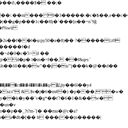
6�f%wū
�2s��f��l�φ:py50�a�8)�� ?�����{z9
e������f�d
�>d�0�c�5>d ��
d�p� l�m�=ȓ��,ۧ ��f&qesٛ
t��t�4��8i�k��q˨ 畆jiy��6l��y4
4��y��k�y��`v�g*��ť?�6�1�&��w�
�un�v
p��_?t?m-`[� ��mu�@c�a?