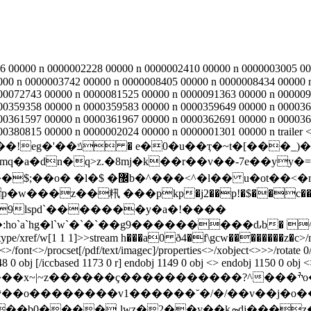
 00000 n 0000002228 00000 n 0000002410 00000 n 0000003005 00
000 n 0000003742 00000 n 0000008405 00000 n 0000008434 00000 
00072743 00000 n 0000081525 00000 n 0000091363 00000 n 000009
00359358 00000 n 0000359583 00000 n 0000359649 00000 n 000036
00361597 00000 n 0000361967 00000 n 0000362691 00000 n 000036
0380815 00000 n 0000002024 00000 n 0000001301 00000 n trailer 
����ƨ�o�ώ��2q%�wy�3,��
^�l�� u�ot��˂�m*�\�w"��
w���z��籸 ���pkp�j2��p!�$��c��"x�o�
3}9lspd`�������y�a�!����
a`hg�l`w`�`�`��g9���������ԃb� ^��\ 
 1142/type/xref/w[1 1 1]>>stream h���a0 ð4�f\gcw��������z�c
>/
<>/font<>/procset[/pdf/text/imagec]/properties<>/xobject<>>>/rotate 0
 0 obj [/iccbased 1173 0 r] endobj 1149 0 obj <> endobj 1150 0 obj <
~z������ç�����������?^���ׯo�7�]������������珷뷏�_��|
�o��������v1������˘�/�/��v��j�o�
���˳lwz�2��y��kܤdj���z�