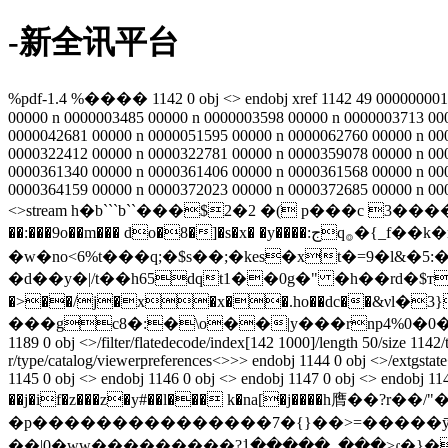
-新全讯平台
%pdf-1.4 %���� 1142 0 obj <> endobj xref 1142 49 0000000016
00000 n 0000003485 00000 n 0000003598 00000 n 0000003713 00
0000042681 00000 n 0000051595 00000 n 0000062760 00000 n 00
0000322412 00000 n 0000322781 00000 n 0000359078 00000 n 00
0000361340 00000 n 0000361406 00000 n 0000361568 00000 n 00
0000364159 00000 n 0000372023 00000 n 0000372685 00000 n 000
<>stream h�b```b``���$2�2 �( p���c 3�����!eg�'��ݿ � e�0�u��ҭ�~t�[���_)��nż3���nmaͱ
��:���9o��m��� do�8�]�s�x� �y����:جq࡞�{_f��k�mq�a�dn�q>z.�8mj�k��r��v��-7e��yy�=��8m��k�� %׀��a7!
�w�no<6%t���q;�$s��;�kes�xt�=9�l&�5:��$;��o� �l�$ �޼b�^���<
�d��y�|/t��h65dqt1��0g�" �h��rd�$тp�
�>��/j�x�x��.ho��̴dc��&νl�
���gc8�:�\o��|y���rnp4%0�0�:ho`
1189 0 obj <>/filter/flatedecode/index[142 1000]/length 50/size
r/type/catalog/viewerpreferences<>>> endobj 1144 0 obj <>/extgstate
1145 0 obj <> endobj 1146 0 obj <> endobj 1147 0 obj <> endobj 1148
��j�if�z���z�y#��l��� k�na[�j����h膺� �?r��/"���x~|
�p���������������7�{}��>=�����ӯ�
��|0�ww���������?߭1�����_���>ɾ�}���b0�