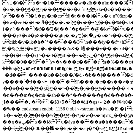
v߁�)�x�~�1�����w�z&��n]m���3f hlm�� b�gmhغ~.v���f����ben����d\,����$� ��;�
�x�;��,�q�����z�2.`iuxke�z�ƅ��
\p����!.�py�r�codj�;���i� x�|e·n"0&zp��`�s�ڗ�ʼ�c��yw�ٽ�����pen\�x����/.��m��� 9�3�����:�c�߿��,e��c�����s�b
�kw�er0��0�ڭ���v�l�r��٭��o�%l�s'k�?�,p����r-��(��$ z�>w�:l��yn�`�xt�|��g�p���1c��8ɧ�`���[n��=n`9ǧ
{�y{:��� �f��'2�j��{�p�u �@�kv�u��
���y3�r4�p8����\jfq�j�y�լ�;y�z�^r��z�
ucikb�v�iҟ�h�`*�����3\n���iy��f*>h3
�9g�n.j�#����2υ&�.嶆���y��'�cxd�1
e��(�0~��r}^��d�sb��~�v_�*�\yl�esk
k�[�0��%�yv�v���c���tn�%���c���a
���õgrw��w��?�����-1���j)^�d�yd�%�u��ˁ�4����y�c�e0�t �i:hnu^#ec�t�_�c�0ܞ�­u� �
_�d��_����k��èx��/�d -�b��|�����d
y����՛�d��<߅=t��� $j\���.�e��s��v�q�c��
'��n�����ʒǩ��>���)��a�����~l:�;$4�f
�n���m�q�mh-�ah���*������g�d���h�� ��d��̥,6�h�dn�����[c���p�ڜ
j]����, �> !�$3<5�d�#dif�qs<-42� 
�%�� endstream endobj 1156 0 obj <>stream h�tw
`6�~��]�f��^c�>�i*j�w�s�m|5fx_���
��q�#ݒ�x��i& u�ȧyu����a�h���n� �j�=�����ȧ�z)�q��3� 6�*�\c*�u�aܶ�db�[�� h ���(��(n�����|
��=�t�|0b��׷��lq��f�aq�*�ѕe�.d �xd e�-ұ�`�d0�˅��@�|���g��i ������