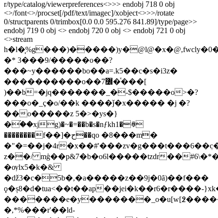
r/type/catalog/viewerpreferences<>>> endobj 718 0 obj
<>/font<>/procset[/pdf/text/imagec]/xobject<>>>/rotate
0/structparents 0/trimbox[0.0 0.0 595.276 841.89]/type/page>>
endobj 719 0 obj <> endobj 720 0 obj <> endobj 721 0 obj
<>stream
h�l�͎%g���)�����)y�@l@�x�@,fwclу�0
�* 3���9/�����o��?
���~y������bo��a=.k5��c�s�i3z�
����������o��7߼�ͯ���[
)��b=�jq�������_�-$�����o>�?
���o�_ç�o/��k ����ǰ�x����� �j �?
��o�����z 5�>�ys�}
�ۘ��xjg)�~�=��b�s�nƒkh1�ꊽ
��������f��]�ح��qo �8���m�
�"�=��j�4r�x��#'���zv�g���t���6��ٖ
z��/ mģ��p&7�b�o6l�����tzdr��#6\�*
�ѹlx5�k�&
�ǆ3�c�5b�,�a�����z��9j�0ȃ)��f���
ϙ�ș8�d�tua<��t��ap��jei�k��r6�r����-}xk���صq(��ɺ7xu)��p�s\���
�������e�y�������_o�u[w[߶����
�,*%���r'��ld-