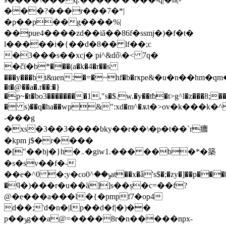
���?���r���7�*|
�p��p��g����%|
��pue4����zd��iă��86f�ssmj�)�f�t�
l�����i�{��d�8�� lf��;c
�3���s��xcj� pi^&dő\�< 7q�
�čї�b*���(a�k�4�r��s
���y���bt&uen:�=�~hf�b�rӿpe&�u�n��hm�
�t�@��a�.r��:�}
�p~�t�bo3��������1,"s�$.w.�y��tƀ�t>g^l�z���8;
� s)��q�ha��wp&":xd�m^�ѫt�>ov�k���k�
-���g
�xs�3��3����bky��r��\�p�t��`r癑
�kpm j$�r����
�["��bj�}h�܅�giw1.��� ��b�*�築
�s�sv��f�-
��e�^0 �;y�coݹ��^0at��x�ǡ's$�;�zy�]��p����kv��
�ϥ�)���r�u��ȁ]]s��ș�c=��f?
@�e���a���l�{�pmpf7�op4
d��;'d�n�|lp��d�f|�)��
p��ݸg��a@=����8r�n�����npx-