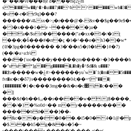
�"��i�ve��
�8|e d��ͬ�fsȩ2ݟm
s'�l��w��j^�>�ui��7)��^b^�����wh�3����ތ˰>����r��gsz��z��
�o�-r�šԑ9q]���?
������\4ҍsx�>¡�r���@�-&v��$g��9e$�
� l�x���1�e ~�����ݙu�
�!a�/$orȓ������|"a�xx�5�/�}ʈ
���;�ȟ���#�rr�ç �ӭ�^��ϭ�h3�]�w*
(\lf�3pg�8������ �3�'��n5�|/l�h�}#�7)
(��/�a>a:b\i
��d�{\oo����y�����ɀm����>�3����h�(
�"uu�*]g��g������,�h�y�̇^$d�& u���?
��߶ǝ�����w�ݞ#>������yu`w�`1(�m��5t������x�
fvt�ѥ�c�ȫ7}s��������י=��;04["���|
{�������۟.�}�c���3mg��&�o�c׺(�c���
�]|
���&f�b��ۻ6��s��t��w� :)$����_r��t���(�[ޟ^d���7o[��߇�f7�x���2f�=`�ȉ�
� �/�} �%o0d<�� m�y�����r����
�����bd���]��-
�̀&c�܂�p�t�8��.�i5�0�4�1@�p{e"�'��.�d5�a�y�!
�$.s��h5�g�&�o�5�~
s����\���q.�����'� ���-q|�n(-