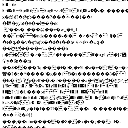
�t�⋅ �\/
�e��c�~^�pd��;x�ʉg�~>>�1���,��w�߯�z�;t��
x�ft}d?�@pb����?�����}��/
�޺�yy6(�#����dd
!'��s�"���@��v�w_�#ˬd
��rr��ndz����-�� �>�v`�_l
j�?
�t�q,��v�q%q\x��d�s��h~>e�ےq �
������w'ٽ����b
p��f.�>�g ^�b�я���lf�a,ghy�[7޶pβl
㐃y�6n��m
��$����`kp���i�t�,�e5h�a�v�1�~�>�p[�6b
苦�?�:�*����!�g��{8�z�������8�
�fs�sc`p�elϯ̆��;�2������#�^@ 0�5҂}
}/6e�[ln� �x�w`��y0��x��s ������i��>��f�|
��΀?ʷ/􌔗����;-r �z;��1�"��� hm��|
���e������m��afq7�|#�˕,g%0l������а�=�e�#��[�#s�
�zt<&�@>�=�8:r������ftz�!
��y���ݾ�f�f��7f��g��e=�t����l��;����ų'
�v� č�싂!
���,��obn������8��x�c�ӷ��dd�-
f����d�n�;�