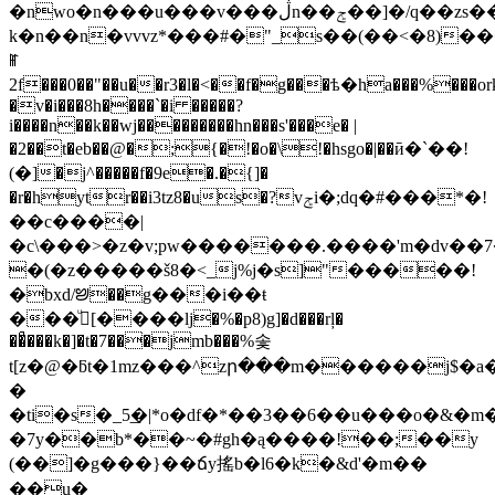
�nwo�n���u���v���ڷn��ݮ��]�/q��zs���v���v���zw
k�n��n�vvvz*���#�"_s��(��<�8)���
ꂵ
2f���0��"��u��r3�l�<��f�g���ѣ�ha���%���or
�v�i���8h����`�i �����?
i����n��k��wj���������hn���s'���e� |
�2��t�eb��@�;{�!�o�\!�hsgo�|��ӣ�`��!
(�]�j^�����f�9e�.�{]�
�r�hytr��i3tz8�us�?vݮi�;dq�#���*�!
��c����|
�c\���>�z�v;pw�������.����'m�dv��
�(�z�����š8�<_j%j�s]"�����!
�bxd/ꢈ��g���i��ŧ
���ߖͧ[�
���lj�%�p8)g]�d���rļ�
��ͣ���k�]�t�7���jmb���%솣
t[z�@�ƃt�1mz���^zր���m������j$�a
�
�ti�s�_5͟�|*o�df�*��3��6��u���o�&�m�u
�7y��b*��~�#gh�ą����!��;��y
(��]�g���}��ճy搖b�l6�k�&d'�m��
��u�