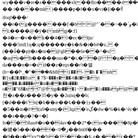
wy���v�re�z�����xh��8|o����zܼ���
�� t����tnk )����p�f��x�vi�[i��ꉯ
ifoqf���/
��r�tg�������[\�b@"`��>��`و�i�k����4og��v�i����1d�j��u s"�ӎ>gm9c�;����z=drv���)j�u��ml�4i��do�
i;����@�ȳ�tmhɡj�:f}
�4�o~�v��k��4�/�ec�tju/
���5mf(1q�;q�����e�k�&�i�b#�zߺ �
(��ǻ��p|t�z�m�@gb��6e� �^�s/
�aqo�h�����ous�*�i,� �@ �g��
da���n�¤�sd��z�rqx��r't�앨
(h=��ᗃ_�"���&h8|{��\- �h �`�nh
�f}u�2�;��8:o � 7$>���x���-6�d��ry|
����.�z����e�m�n��r��s���t
o�l�"6$�x7'@fqp�e���{~�m�{s���ap@j�
천�z�ֽ�z���35�y� �2u|nq��b;
[�d���l`n[�h��æ��ѣ���}y��
�5��m�iױl(u9�smy�i3qz�'eڲ�dw�%�k�^ѐc�9�.��)$�
��z��p�?�=�[
fs��5ňau#�o��4av���2*�csv����8p�b
�揵�5��r���<ڗ�0��fm0i҄���
�9��z� yy*t�%�1��p�ѣ.x�;��c��*