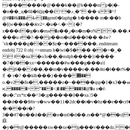
r������i�@���k��@k���m p�|�-
�n��_ϗ�0ȃ�h[jq��i^�ޥˬ�" �� u�^?
@#��#k���a4ޔ[��gem0�laphg� h���� m�:��b
�[( w��n��ӝv2=.�u�<.�>{�?
x���d�g�x�mߍ�a��ڗ�n�m�o% [�.��.���ػ�j�j}
���u e�?-��p��m�ul���0�� �4w?
`vk����g���$z�~������, endstream
endobj 722 0 obj <>stream h�|wi�$��� �]�=�_�
t #�na3�o3s��,�m4ph����}i����
�7�f��xx=������#w���g���a\l
�zj6��d��,��m�v����o�.��4to�l��r
⼻� r�? ��klb���}����΍��
o.�v2�ňs�,�����z�~����qsp�1�x3��ܘqm͕�zp���|b��p��gztƚ3�as��6myv�0��4����f;͇�n���zz~ÿ�u�,4�dz�u���0i[?
ѥ,�����="���<;�:�����$�@̑�u o�i\
�a�;"zx*tc��^3�;g���ˢ��|l��xa.\5�
��d���$#n~s�ww��}1�2dc��i�v�hz��e��c
�/���r�?
3��#7�n��d��j�n�m0�d��.rs��*@��s
鼖
�y�r@�����xw��xe�)ҙ���v���ǳ.�