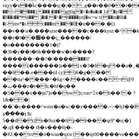
vқyy�ҡ��ͪkc����q;�;�_g��ɍ��0��r��
��>����}��� �l��gը0g�<�e�ʉ�s� 1d �yf�
�8��r��*4�� ]�t� �^�h����yn[�w=w t{��m�6h�
�(-zro*�s c���m���璉�u���.�[}
��v��\a�.���szse�����c���kyszː�^
��e�l��׿���ç_������/
�o��������1�j?
�3h�y��)�6k����w�o����?
������>��?�/����֛���ӟ?
����(������]a��}x�3�b�q\��a�_�z
��h��.e���(d cy))6�g���
��na^� ���=�kg<�:����c��=t@9
�ٽ���z�r�h;�hf�q��
�5���x��ja7]o��ow]x;vas᛫𕂣x�b��!� ?
1&��|
��`�c����^wmx�a�w;��y���ׁ�.~>�h̟/l��l�
���ة�j $c
5��d�c[u�9oz��hp�r���qr9"�n;�}
�;q$ ���� t$�x���6j�-
�#2;��xv�o�waa�qxw{��qs90����va���r