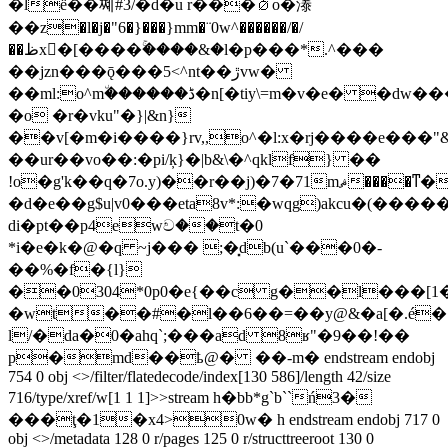
�lё��쪠#3/�d�u r���⦳o�漛
��z�l�j�"6�}���}mm�¨0w^������/�/
��ظx򪠣�[����ۚ����&�l�p���*.^���
��jzn���ǭ���5<^nt��ڙvw�
��ml:o^m٘������ڈ�n[�tiy\=m�v�e� �dw�����]9����:�.r{�/
�o �r�vku"�}|&n}
��v[�m�i����}rv,,o^�l:x�rj����e���
��ur��vo��:�pi/ķ}�|b&\�^qklf} ��
!o�g'k��q�7o.y)��r��j)�7�71mޘ����ͳ�;���t�f@��ht
�d�e��g$u|v0���eta8v*:�wqg)akcu�(������
di�pt��p4еwව��t�0
*i�e�k�@�q ~j��� ;�͓db(u`���0�-
��%�f�{l}
��0304*0p0�e{��c g��l���[1
�wt��#�l��6��=��y@&�a[�.é�
l/�da�0�ahq`;���ad 8ʁ"�9��!��
p�md��ҍ@� ��-m� endstream endobj
754 0 obj <>/filter/flatedecode/index[130 586]/length 42/size
716/type/xref/w[1 1 1]>>stream h�bb*g`b``ń3�
���ţ�1�x4>0w� h endstream endobj 717 0
obj <>/metadata 128 0 r/pages 125 0 r/structtreeroot 130 0