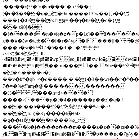
.��:��o�!o�m���]�p��.;
(�c�$�8��q�_r �0ԉ����13`w��[ ֢n��
���{�:0s��o: hg= ��ȝ�hs��c�}
��:z90[�
�f����d�n�vҋ�z�p�1c]��f����wa
x��#�čw�te:6��[�r�^yp�[���j[��@
���n�·a�k0 ^�ӟ��d �jӟ�^!
܈z<3�>kw=�-
~���f&�w;j��<�!lp����wp[eo_�}e���xw4o�g� dwd�ł�j
���7�^�ykj� rԬ��rm���sֹ󎧴��&be��f��
��?s����n�}
��v�k#�qb1<�o����j�'�{�3��wi��:r�"
7�=�%ӯf"am͙�@���|��� ,�������
�%� /���n=d<���
����>���g�f�4�)����p��z'�q� !
���i��h����q ��ܞk:�ж!
��� !ou)�3ۏ����tiֶ߰�04z
�g��ս1���ta���%ƍ_c
����k�j����z���m����z�z��zs��%e/$�o��ڇ7��.=cq�=������ps�js������
y�i���~q�%�$� [��wnl6��k��vٚ�o���ne�7g^y