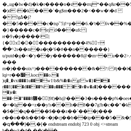
�,,ug�lw�d)�k�r����n�
z��rrq*��q&r�
�)d t�k���`�g$m���2�<��w�\�d
�!gߡ�j?
��5����c�isp՟5)!=p��6.�'t� 6v��%�i�
�}�����c�f|ejd���ufc |
ҥ�9ܙ�p����\￾|
{�x󧸺������������4%߹
��^2s��m�a�t̘�'6�#��n� �����}
u/putd�g�<�'y��y������8@�m=�u��2>
���
m�)���oix^)����������&�?:\ #j��
lqi=r��׸.koct��o.�̨
)q�̍_�vxt���1u���w1\b&%�r�ogf w�}���
r��f{���d����%��u�����v�w�a�]������b��
�)e�t
��<�"���߼8�]9f)�h@���3�s����p%�oes�^3eu.z�d�s��ʶ�����f:���m�z�z�r1�j��v�#2�^\j�b{�բ��b����������z�g��e;�ԛ��l�%����a�!.6w
�=�lg��=z��y!s��h�i8��7g!h�c��"
�$��q����$���z��`���j���
e��o��&��$�<�j�cj��b��ip���5�&�
�գ���]�,�[� endstream endobj 723 0 obj <>stream
h��wk�d� ��)��