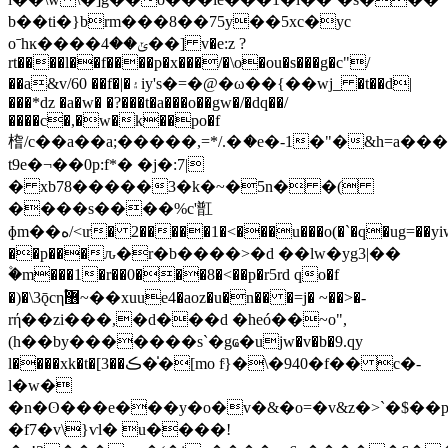
b��ti�}brm���8��75y��5xc�yc
oˉhĸ����ݵ��4��] v�e:z ?
rt����l��f����p�x���/�\o�ou�s���g�c"/
��a&v/60 ��f�|�۽iy's�=�@�ω��{��wj_ �t��d|
���*ǳ �a�w� �?���t�a���o��gw�/�dq��/
����c�,�w�k��po�f
㮷/c��a��a;�����,=*/.�ަ�e�-1�"�&h=a���
t9e�¬��0p:f*� �j�:7|
� xb78�����3�k�~�5n� �(
����s����%c'㠮
ɸm��ه/<ιr� 2�����1�<���u���o(�`�q�ug=��yiw��4�*99�v���`��y���z���
��p���ԉ�r�b����>�d ��lw�y g3|��
۫�m���1�r��0���8�<��p�r5rd qo�f
�)�\3ǭcη֠޶~��xuue4�aoz�u�n�� �=j� ~��>�-
rή��zi���,�d���d �heó��~o",
(h��by�������s`�gҩ�ujw�v�b�9.qy
l����xk�t�[3��ڪ��̍[mo fּ}�\�940�f�� c�-
l�w�
�n�ʘ���e���y�o�v�&�o=�v&z�>`�$��
�f7�v\}ѵl� u����!