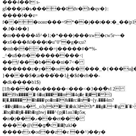
���4��l s-
gš���j4�ь�����0dv�b�qv�}:
����l��z=
f���ooʜr���=9*��j��t��:�_��|p1
�.f�4��}
�m�����4ȭ^�1;�*���)���xw�cw5r~~�
�x6���&l���t�u"0"�g�s;u?
�mh�t����=j�����#�*%-
_^�u$�rb���������<|
��ƒ���b���ni�7<�
������z�y��oo������_�{���uĝ��a�5�ye�~q�]r� o�:a�yob�z9�z��z��tޛ�z�ml��{c*eg"x�
}����$�;a���ͦ��ڠ1�$d�eh��-
�dk����b1$)
[1fb�����a�����<���<�3��߲�vl 2
��f9x����� 6�u(�����ml�4q�e �j�[� }
�[�,����� �h���\po�m�l&��rci�n�~[y˔�
��4m?
<��vj��mںܖ�._o3yk��)�sk3ib*.��g�.=�\g�`�>�qb�.ֲj���s�s���ɠ
.�hq�h�ɮ�-��b�rgbwj ���^{pj�1au3�p5җ
�n�j���ވ���et���
����@(�ց�c�i�խkl�
����rx�od��z�e ��^)��y�