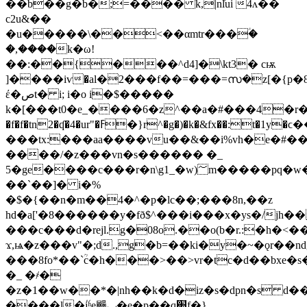
��b��g�b�;=���� k,|nl̓ui 4ʌ��
c2u&��
�u�����\��<��αmtr���ؑ�
�,����k�ω!
��:��{���^d4]�\kt3� cѭ
]����iѵ�al�2���f��=���=സ�z[�{p�
έ�صt� i; i�o i�$�����
k�[���t0�e_����6�z^��a�#���4�r�
�f�f�tn2�ʠ�4�ur"�ߓ�}r^�g�)�k�&fx��:t�1y�ϲ��*ehn�������q�@�cp�lb��c*��f�rs�===t�c���ߊ*m[���3�3/
���tx:���aa����vu��&��i%vh�e�#�
����/�z���vn�s�����
� �_
5�ge����c���r�n\g1_�w)؅m�����pq�w����,��f1����ӽ[��}
��`��]� i�%
�$�{��n�m��4
�^�p�lc��;���8n,��z
hd�a['�8������y�fð$^���i���x�ys�/jh�
���c���d�rejl.g�08o.��o(b�r.:�h�<�
ϫ,ѩ�z���v"�;d.,g�b=��ki�y�~�ǫr��n
���8fo*��`ؒc�h���>��>vr�tc�d��bxe�
�_ �҂�
�z�1��w��*�|nh��k�d�iz�s�dpn�s d��
����l�ْ֝jʰe颺ݕ�e�p��q׊f�}