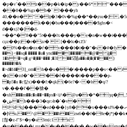
�p�v˜��z��p�k�ip� y��6*"'����
��8��%gx�b�` !���yh
40,��n� "�ij�3�0v�%g��*��ϝsu�],�5
�������k��j�ba���j����$ghs�<
d��x)?�]�d-
=��*�'8��"5ז���lԏ���y�ҿ�n�w��i���ے����u,�h�g���_r��|
ϲџz��p)�r�ʑr�  [��lɢ�ʟ͞z3/
�0%��n�nx�ѓ�v���l�i��"�s�#�fy������
��}<��sq� ���� �u� ynd���]��l���@� ģ�
1�h�=q� g^�|��^��� ;�3l ��5㍬a��o�|�(�'���}
�����9�&
�>d�f4�3]_om�\һ��u��\����р��s<�� ri
�((�zd�"�\!��ê����і�����p-
�p5�u �c캎x)���f:�qk|(�6e?�>�ls�q/?
v�.���l'��獊�
�xh���m��c�o��=��px�<ש\�@u�r�*�ʒq�̘f_5&��t'�k/t:�����k���mݷ]�rç"
�ڜ�h���3�qe:4t�`�v�
1dq]����ed���}y8�['�x���xl%��ޢ��a!
�իu,�� ^@� ��b��zм6��f�8e�j*
[헎�z-f"$=�y�a3m(c1n
�m����j,mz��s����t�,�w��ygtsr�