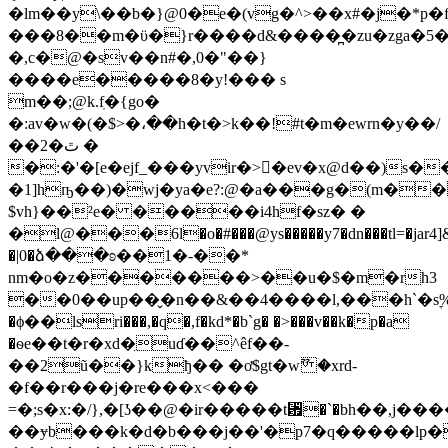
�lm��y\��b�}@0�e�(vg�^>��x#�j�*p�
���8��m�ϋ�}r����d&����̪�zu�zga�5
�,c�@�sv��n#�,0�"��}
����e�����8�y!��� s
m��;@k.fֽ�{go�
�:av�w�(�$>�،��h�t�>k��!#t�m�ewrn�y��/
��2�ٿ �
�:�'�[e�еjf_���yvir�>򊑚�ev�x@d��)s�
�1]hҧ��)�wj�ya�e?:@�a���g�(m�
$vh}��²e� �����i4hf�sz� �
�ӏ@���6l�o�#���@ys�����y7�dn���tl=�jar4]&
�|0�ձ���ʚ��1�-��*
nm�o�z�������>��u�$�m�rh3
��0��up��̬�n��&��4����l,���h`�s
�ϕ��lsri���,�q�,f�kd*�b`g� �>���v��k�p�a
�ѳe��t�r�xd�̤uɗ��^êf��-
��2ũ��}kђ�� �ơ$gt�wޫ �xrd-
�f��r���j�re���x<���
=�;s�x:�/},�[ʖ��@�ir�����t␿�`�bh��,j��
��ɏb���k�d�b���j��'�p7�q�����lp�