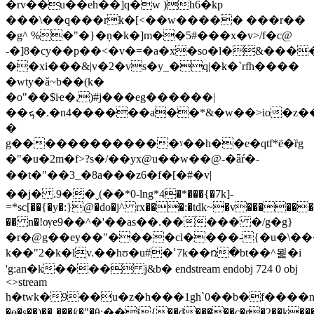
�rv��u��eh��]q�w )h6�kp
���\��q���rk�[<��w����� ���r��
�g^ %�"�}�ņ�k�]m��5#���x�v>/
f�c@
-�]8�cy��p��<�v�=�a�x�so�l�&���
��xi���&|v�2�vs�y_�q|�k�`rfh����
�wty�ǎ~b��(k�
�o"��$iҽ�,)#j���eg
������|
��ܟ�.�n4������a��*&�w��>io�z��px)�\u�x(�w�¦��4���܂�#��٦r����kk�����e�k���[7ī��dv l�m�~g(h)0�ec�%�����q�yw�n
�
g�������������ˠ��h��e�qtf*ё�ȑg
�"�u�2m�f>?s�/��yx@u��w��@-�ǟŕ�-
��t�"��3_�8a���z6�f�[�#�v|
��ϳ� .9��ˬ(��*0-lng*4�*���{�7k]-
=*sc[��{�y�:}@�do�j^ rx���:�tԁk~�v������
�� n�!ѹe9��^�'��as��.����� �/g�g}
�r�@g��ey��"����cl����-{�u�\��
k��"2�k�lׅv.��hʊ�u#�ՙ7k��ռ�bt��^묉�i
'g:an�k���� j&b� endstream endobj 724 0 obj
<>stream
h�twk�9��u�z�h���1gh`0��b�f����nà_��� �wf���
�ɵ�s��)��˷���ƙ�"�θ:��i{��d�����c�r�2��k��