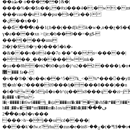
��aط� o�����}&�|
����%�r�$x��j,�#xi���4�;�w:�
���vau��u h��psr�b� e��}
�ڮ��x��}
��ճ���z��1(;b��(��d[lc5k�w�,n��ƹ�$
ɣ�a����xn >{je;�b��9��=�g$-
���[����unu
2l�ў�$c8�ʸy�)���5�k�-
�&���v�i#4��7o ��"��;ϭ<�����|
���_��t����wmk�
�ya��8b�ᘚ2�b0�qzh�j^u2��2:����),�n�
޳���ؚ fa�-
�v��'8�.'�z��c��^5�7k_<�%*�����y
뷌�nb'�c?���҈�ō9���ō͍����8���)�֥�n
�6�%w�5fpǖ�n�h^(ԛ��x8���q��zi~j�tni8#
�ƍ��� v�us-
l�(<����1�t6w6���j_�s|z���mf�c��"�]�vh$�t*�� 8
h�� ;��w���*mf����m�s1os/ui��h�(��ڢ���!
��2�n�ê�v���
���>h~�j��sscd����|
����k'�fw.e7rhu�zus�e�inݘ��<8�(�ꖽ$��o�غzפx���ť�7�����se���