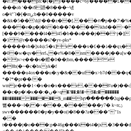
�e!3���pn:�(�jy����c=6y�����£��
���ob '��r$䛡�8���~냯
o�ӵ"`l�[�mږ:b��0�����v
�&k�5��'d@���z��[.���ո�p��7\�%
����e�g�j�h�h��7����\khd��>�k
[���9����l4�t45�b��a���j��^j�]|
�} @r�����s?�yv-pks*
�����vh�]x4s|c5�x]e��
�x�£��ڎ��qԇ�*ta��dh^d�tj�)���؈����.�%'��x��4d]³������m�n�o)�o��9xr���?;?
�0�w�qv�erfܢ�e%�8�nm����j��a[w����2���l�>"�[[2���'j�~jn
�)v>e���s�䗳�0��|bm,����' e
�8b(�~�c�bxyk�f
�����u4ox���u�:y�&��uf�x>b7d���q
*�?*�pr��/�
wmje���1<�x�n�x���e,���8'u�)��
��c�p�\�κ��:�ں�>q�?��;�ň�=$�z�������
��8�����������$_m��bր������2qj�
뼒���~l�j �>���_������y7� k~n;ؽ
swv������0�p�y��o(i�8��?a���""1s
� �
t����j�o���:p�46g���k�t4�jx,�3�