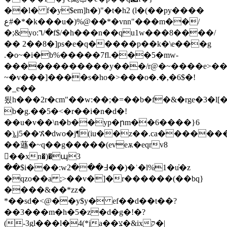
��l� f�y$em]h�)"�t�h2 (l�(��py����
ع#�*�k���u�)%@��*�vnn"���m��/
�;&yo:٦/�f$/�h���n��qu1w���8����/
�� 2��8�]ps�e�q�����p��k�\e���g
.�o~�i�b%�����7fl.���5�mw-
������������y���/r@�~����e>��.
~�v���]����s�ho�>���o�.�,�6$�!
�_e��
됬h���2r�cm"��w:��;�=��b�f�&�rge�3�l
b�g.��5�<�r��i�n�d�!
��u�v��\n�b��yp�րm��6����}6
�)֑,j5��ኧ͑̀�dwo�j¶(iu��z��.ca����
��䕖�~q��g�����(eveѫ�eqrv8
��xn�)�պ3
��$i���:w߃���2��)�ʾ�l%1�u̓�z
�qzo��a ;>��v�]�r������(��bq}
����&��*zz�
*��sd�<@��y$y� ef��d��t��?
��3���m�h�5�z�d�g�!�?
(-3gl���l�4(*ja��צ�&ixק�|