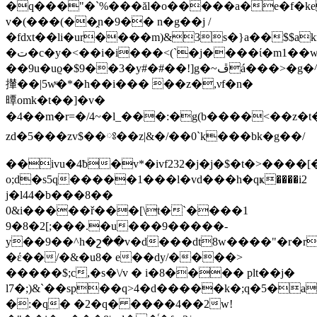
�q���"�`%���ăl�o�����a�e�f�ke
v�(���(��̭n�9�� n�g��j /
�fdxt��li�ur����m)&3s�}a��$$a
�ت�c�y�<��i�i���<(`�j����ί�m1��w���d��gm��79�.���4���үsǧj
��9u�uϱ�$9��3�y#�#��!]g�~ڦá���>�g�^��f���^��qcc
攆��|5wͮ�*�h��i��� ��z�,νf�n�
曋omk�t��]�v�
�4��m�r=�/4~�l_���:�g(b����<��z�t��l��zp�e#9c�n5
zd�5���zv$��ཿ��z|&�/��0`k���bk�g��/
��ivu�4ƀ�v*�ivf232�j�j�$�t�>����
o;d�s5q�����1���l�vd���h�qҝ����i2
j�l44�b���8��
0&i�����ř���[\t�`����1
9�8�2[;���.�u���9�����-
y��9��^h�շ��v�d���dt8w����"�r�r
�έ��/�&�u8� e��dy/����>
�����$;c,�s�\/v � i�8���� plt��j�
l7�;)&`��sp��q>4�d�����k�;q�5�
�:�q� �2�q� ����4��2w!