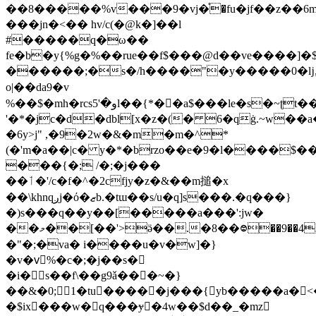
��8�����%v���9�vj�֯�fu�jf��z��6m
���jn�<�� hv/c(�@k�]��l
#�����q�ω��
fe�b�y{%g�%��rue��f$���@d��ve����]�
������;�s�/h����"�y�����0�ǉ,��ݽ�as�
o|��da9�v
%��$�mh�rcsو�'5l��{*��a$���le�s�~ʈt��3t�ۡ8]p����]q7�8�n���5�a���xz�������7r~�kz�7e���7��� g����k$�&u�^���x׶�ܚ��dڌ�am�o��w�-1v<�'=����z
'�*�jc�d�dbl[x�z�(� 6�qġ.~w�
�6y>j" ,�9�2w�&�m�m�^*
(�'m�a��|c� y�*�brzo��e�9�l����$
���{�; /�;�j���
��ٲ�'/c�f�^�2cfjy�z�&��m搥�x
��\khnqږj�ό�ޒb.�tɯ��s/u�q]s���.�q���}
�)s���q��y��[�����a���':jw�
��މ��[��'>ӛ��.�8��᳂��9��42i���xp\���pi�9�8ph9������! b0�̝}
�"�;�va� i����u�v�w]�}
�v�vّ%�c�;�j��s�
�i�s��f\��g9ǎ���~�}
��&�0;1�tu�����j���{ yb�����a�<
�$ix���w�q���ɏ�4w��$d��_�mz