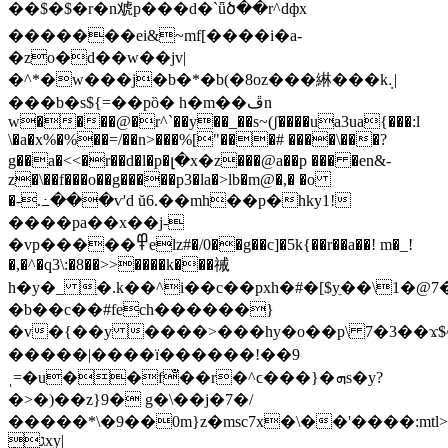
��$�$�r�n䖊p���d�`ǖծ��r^dфx
�������ei&~mf[����i�a-
�zo�d��w��jv|
�^*�w���j�b�*�b(�8oz���綝���k܉|
���b�s${=��pȍ� h�m��ڦn
w����@�r^`��y��_��s~(ʃ����ua3ua{���:l
\�a�x%�%��=/��n>���%["���# ����\���?
g��a�<<�r��d�l�p�լ�х�z���@a��p ��� �en&-
z�\��f���o��g�����p3�la�>lb�m@�,� �o
�-.߸���ѵ'd ŭ6.��mh��p�hky1!
����pa��x��j-
�vp�����߾elz#�/0��g��c]�5k{��r��a��! m�_!
�,�^�q3\:�8��>>����k���祴
h�y�_ ַ�.k��^i��c��pxh�#�[$yֵ��\1�@7�
�b��c��#fech������}
�v�{��y ����>���hy�o��p\ 7�3��ϫ$
�����|����ï������!��9
ˌ=�u��f̐��r�^ϲ���}�ܗs�y?
�>�)��z}9� g�\��j�7�/
�����*\�9��0m}z�msc7x�\��'����:mtl
גܻxy|