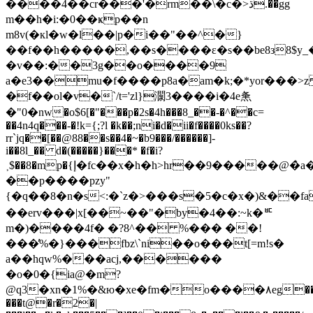
����4��cr���'�rm��\�c�>ڌ.��gg
m��h�i:�0��ҝp��n
m8v(�кl�w�l��|p�i��"��^�}
��f��h�����,��s����ɛ�s��be8з8$y
�v��:��3g��o����9
a�e3��mu�f����p8a�am�k;�*yor���>z
�f��ol�v�`/t='zl}灁3����i�4e㶻
�"0�nw�o$6[�"���p�2s�4h���8_��-�^��c=
��4n4q���-�!k={;?l �k��;ni�d�ii�f����0ks��?
rr`jq��[��@88��s��4�~�b9���/������]-
i��8l_�� d�(�����}���* �f�i?
˲$��8�mp�{إ�fc��x�h�h>hr��9�����@�̀a�r��hŝjn��
��p����pzy"
{�q��8�n�s<:�`z�>���s�5�c�x�)&��
��erv���|x[��~��"�by�4��:~k�ᄠ
m�)����4f� �?8^�� %��� ��!
���̓%�}���fbz\`ni��o���t[=m!s
�
a��hqw%���acj,������
�o�0�{ia@�m?
@q3�xn�1%�&ю�xe�fm�o����۸eg�
���t@�r�2�|