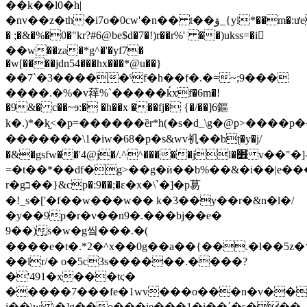
��k��l0�h|
�nv��z�th�i7ο�0cw'�n�� t��ۋ_{yi*��m�:ưe
� ;�&�%�0�"kr?#6@be$d�7�!)r��r%' ��)ukss=�i𾕕
��w��za�*g^�'�yf7�
�w[����jdn54���hx���*@u��}
��7`�3�����ˁf�h��f�.�=~;9���
����.�%�v䔗%`�����ḱxf�6m�!
�9&� c��~ɘ:� �h��x ���fj� {�/��]6鏂
k�.)*�k֦<�p=������ȅr*h(�s�d_\g�@p>����p
�������\1�iw�68�p�s&wv䘛��bʈ�y�j/
�&�gsfw��'4@j�/.^^�����jl�׾ v��"�]-
=�t��*��df�g>��g�ѝ��b%��&�i��|e��
r�gב��}&cp�:9��;�ε�x�\`�]�p䓪
�!_s�['�f��w���w�� k�3��y��r�&n�l�/
�y��9p�r�v��n9�.���bj��e�
9��)͖s�w�g앀���.�(
����e�t�.*2�^x��0g��a��{��.�l��5z
��lr/� o�5c3s������.����?
�'491�x���tϛ�
�����7���fe�1wv���o���n�v��ԏ5ΰs5ny����5
i��\w \�]g��o���ie���1�i��ʹ�s���