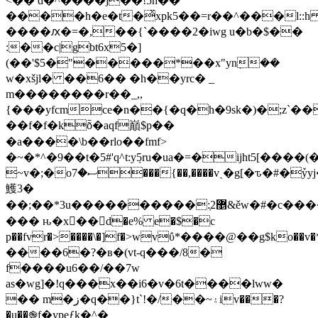
<�� d�^����j��!5h��
����h�e�t�ͯxpk5��=r��^���l::
����ԕ�=�,��{`����2�iwg u�b�$��
:��c|gbt6x5�]
(��'$5�"�����*��x"yn݀��
w�xšjl� ��6�� �h��yrc� _
m��������r��_,,
{���yfcmce�n��{�q�h�9sk�)�;z`�
��f�f�kȭ�aqf巔$p��
�a����\b��rlo��fmf>
�~�*^�9��t�5#'q^t:y݀5ru�ua�=�ijht5[����(���ׯ���ow
~v�;�oސ�7���{��,����vˏ�g[�ԏ�#�ٚyyj�w����n��(�
鱯3�
��;��*3u����������:̹޵2&ěw�#�c�����w
��� ԋ�x�ِ�d�e% e�$�c
p��fvr�>����\�]f�>wvΰ*����@��g$ko��
����6�?�в�(vt-q���/8�
f����u6��/��7w
as�wg]�!q���x��i6�v�6t����lww�
�� m�ز�q��}t`!�/��~۽iv���?
�u��֎f�ypeƒk�^�