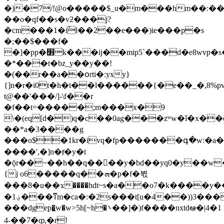
�)�7/!@o�����$_u�m���hm��:�
��o�qf��s�vƻ���j?
�cm���1�iْl��2��e���)ie���p�s
�;��$���f�
�]�pp�׻k���ij��mip5`���d�e8wvp�s�q��
�*���t�bz_y��y��!
�(��r��a��օrti�:yxy}
{]n�r�i0t�h�t��l������{�e��_�,8%p
t@��'���/]-\f��r
�f��t=�����;m���x�9
\�(eq[d�)q�c��0ag���zʷw�ǐ�x�
��*a�3����g
���o$�1kr�ivq�fp�������գ
�w:�a�
����',�]n�ⱦ�y�t
�ǭr��~��h��q����y�bd��yq0�y��w
{j o6�����q��ܗ�p�f�뷗
��� 8�u��ϫ����hdt~s�a��o7�k����y�
�1؋���ͳm�ca�:�2s���t[u�4��))3���f�il6�{�8���˨��w�s/
���ԁgep�͍w�w>5h[~h�܌��]�)f����nxtdఆ�|4�1
4-��7�ȹ,�r!