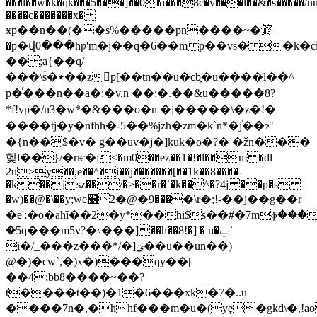
���l��w�k�qk���5���]��0�i���8c�v���l��&�s�����/
����c�������x�
ӿp��n��(��s%�����pn����~�鿴
�p�վ0���hƿ'm�j��q�6��mؘ p��vs� �k
�� ;a{��q/
���\ؔs�٭��zp[��tn��u�cb̯�u����l��^
p�ͬ���n��a�:�v,n ��:�.��&u�����8?
*f!vp�/n3�w*�&���o�n �j�����\�z�!�
����tj�y�nfhh�-5��%jzh�zm�k`n*�ٝj��ɂ"
�{n��$�v� g��uv�j�]kuk�o�?� �žn���
헺l��}/�rѥ�f<�m0��ez��1�!�l��m �dl
2u>y��,e��^�i��j�������[��1k��8����-
�k��jsz��/�>��r�`�k��^�?4j ��p�s
�w)��@�\��y;we׸���9�@�2�\r�;!-��j��g��r
�e';�o�ahȉ��2�y*��hi$s��#�7mⲫ���
�5q���m5v?�܈���]��h��8!�] � n�ݐ`
i�/_���z���*/�]ݵ��u��un��)
@�)�cw`,�)x�)���qy��|
��4;bb8����~��?
t����t��)�1�6���xk�7�..u
����7n�,�hhf���m�u�(yȩ�gkd\�,!a