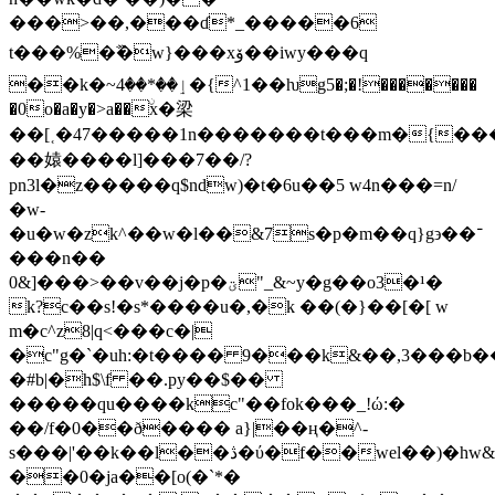
���>��,���ɗ*_�����6
t���%�ࣼ�w}���xۆ��iwy���q
��k�~ٳ��*��4�{^1��ƕg5�;�!�������
�0o�a�y�>a��ۨx�梁
��[˱�47�����1n�������t���m�{��
��媴����l]���7��/?
pn3l�z�����q$ndw)�t�6u��5 w4n���=n/
�w-
�u�w�zk^��w�l��&7s�p�m��q}g϶��־
���n��
0&]���>��v��j�p�ؾ"_&~y�g��o3�¹�
k?c��s!�s*����u�,�k ��(�}��[�[ w
m�c^z8|q<���c�|
�c"g�`�uh:�t���� 9���k&��,3���b�
�#b|�h$\f ��.py��$��
�����qu����kc"��fok���_!ώ:�
��/f�0��ð���� a}|��ң�^-
s���|'��k��l��ڎ�ύ�f��wel��)�hw&m�/
��0�ja��[o(�`*�