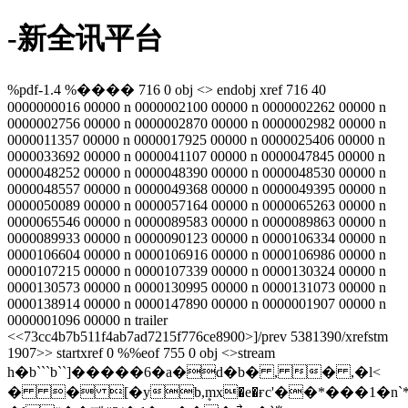
-新全讯平台
%pdf-1.4 %���� 716 0 obj <> endobj xref 716 40
0000000016 00000 n 0000002100 00000 n 0000002262 00000 n
0000002756 00000 n 0000002870 00000 n 0000002982 00000 n
0000011357 00000 n 0000017925 00000 n 0000025406 00000 n
0000033692 00000 n 0000041107 00000 n 0000047845 00000 n
0000048252 00000 n 0000048390 00000 n 0000048530 00000 n
0000048557 00000 n 0000049368 00000 n 0000049395 00000 n
0000050089 00000 n 0000057164 00000 n 0000065263 00000 n
0000065546 00000 n 0000089583 00000 n 0000089863 00000 n
0000089933 00000 n 0000090123 00000 n 0000106334 00000 n
0000106604 00000 n 0000106916 00000 n 0000106986 00000 n
0000107215 00000 n 0000107339 00000 n 0000130324 00000 n
0000130573 00000 n 0000130995 00000 n 0000131073 00000 n
0000138914 00000 n 0000147890 00000 n 0000001907 00000 n
0000001096 00000 n trailer
<<73cc4b7b511f4ab7ad7215f776ce8900>]/prev 5381390/xrefstm
1907>> startxref 0 %%eof 755 0 obj <>stream
h�b```b``]�����6�a�d�b� , � ,�l<
� � [�yb,ܷmx�e�ғc'��*���1�