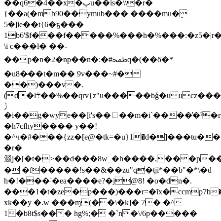
��q6�4��x�پu��is�\\�r�
{��a(�mb90��ymub��� ����mu�ܷ
5�]ie��t{6�ҕ���
1b6'$f���f�����%���h�%���:�z5�|r�j
\i c���l� ��-
��p�n�2�np��n�:�#ﵲq�(��ӧ�*
�u8�̷��t�m�� 9v���~#�
��)���v�.
(d�l܊��%��qrv{z"u�����bģ�uucz�����6�}j��3�=�e�sz�
ݱ
�i��g�wye��[i's��⬚��m�i`����̓�ˀ�rf
�h7cfhy���� y��!
�^ч�#���{zz�[e@�tk=�u}1�d�]���tu����s
�r�
㴴 j�[�t�>��d���8w_�h����,���p�
� �f�����!s��&��zu"q�tji*��b"�*\�d
h�!���˸�ea����e?�j@8! �o�dn�.
���1�t�ze�p���)���r=�ĩx�ccmр7b�/s,
xk��y �.w ���ɱ(��\�k]� 7� �^
1�b8t$s��� hg%;� �`n�\/6p�����