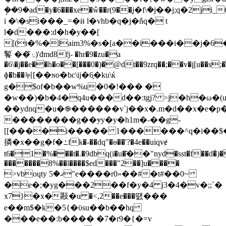
݄��9�аd�y�6���xe�ŵ��r(9��ַj�f\ܿ�j��j;q�2ji_
i �\�si���_=�ӥ l�vhb�q�j�ňq� t
l�d���:d�h�y��[
[(t�%�laim3%�s�[a��i���i��j�
䭕 ��ۂ⃗)'đmd8fj- �hr�9�zu�a
�6\�j��e��h�o��[���0�)�@dt��9zrq��;��v�į[u��s
ɸ�b��뉘[��ɴo�bc\ij�6֢�ku\ќ
g�$of�b��w%u�0�!��� �
�w��)�b�4�q4u���d��:tgj? >j�h�ω�(u��"٫񈿉�g2;�j�oq"
��ydnq�u�֎������v`j��x�.m�d��x�e�p�
��������g��ɏy�y�h1m�-��g­
[[����i����� 1������^q�i��$
撛�x��g�f�ߑfk�-��dq"�ɵ��'?�4e��uiqvɇ
t6�1�%���t�.�9dbq(i�u�҄��"nyd�sst�f��d�̒)�
�������8%��l����$ed���"2��]u����
>vboųty ޤ�5"e����r0»��#�t#��0~
�e�;�yg���2��f�y�4 j3�4�v�;;`�
x7}�x�㪛�u �<,2��e���땘 ���
e��m$�k�5{�ϋsu��b��hq
���e��:b���� �7�r9�{�=v