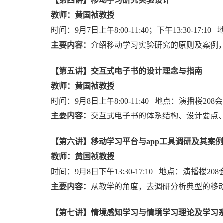
【第
四
讲】移动学习研究实验设计
教师：黄国祯教授
时间：
9
月
7
日上午
8:00-11:40
；下午
13:30-17:10
主要内容：
介绍移动学习实验研究的原则及案例
【第
五
讲】交互式电子书的设计理念与指南
教师：黄国祯教授
时间：
9
月
8
日上午
8:00-11:40
地点：演播楼
208
会
主要内容：
交互式电子书的体系结构、设计要点
【第
六
讲】移动学习平台与
app
工具调研及其案例
教师：黄国祯教授
时间：
9
月
8
日下午
13:30-17:10
地点：演播楼
208
主要内容：
从教学的角度，去调研分析典型的移
【第
七
讲】情境感知学习与情境学习理论及学习