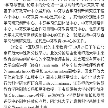
“
学习与智慧
”
论坛中的分论坛一
“
互联网时代的未来教育
”
是
基于中芬教育
ict
中心展开的。中芬联合学习创新研究院下设
六个中心，中芬教育
ict
中心是其中之一。其他的分别是中芬
学习研究创新中心、中芬学习乐园体验中心、中芬教师培训
中心、中芬双学位合作项目和中芬教育研究中心。北京师范
大学未来教育高精尖创新中心的工作之一就是支持中芬联合
学习创新研究院，尤其是中芬教育
ict
中心的工作。
分论坛一
“
互联网时代的未来教育
”
于
10
月
24
日下午在北
京师范大学珠海分校举办。此次分论坛由北京师范大学未来
教育高精尖创新中心的李葆萍老师主持，发言嘉宾有
阿尔托
大学高级讲师
（
终身
）
rasila antti
，赫尔辛基大学教师教育系
的
ruismaki heikki
教授和
ruokonen inkeri
副教授，
国家开放大
学信息化部（工程中心）副处长魏顺平博士，
赫尔辛基大学
行为科学研究所研究员
vivitsou marianna
，
江苏师范大学智慧
教育学院副院长杨现民副教授，
于韦斯屈莱大学心理学院副
院长
leppänen paavo
教授，
前海港湾小学罗朝宣校长和发展
评促中心副主任黄瑛老师，
阿尔托大学计算机科学系博士后
研究员
auvinen tapio
博士等。