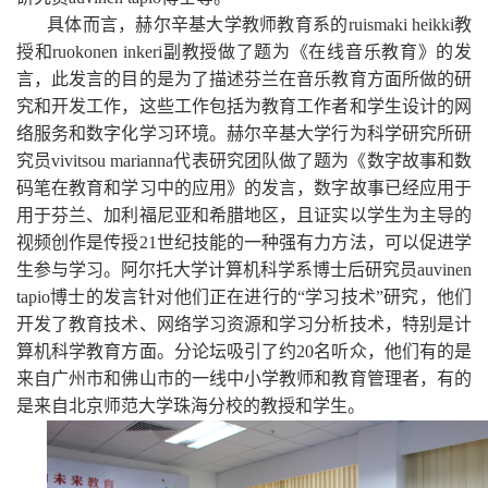
具体而言，
赫尔辛基大学教师教育系的
ruismaki heikki
教
授和
ruokonen inkeri
副教授做了题为《在线音乐教育》的发
言，此发言的目的是为了描述芬兰在音乐教育方面所做的研
究和开发工作，这些工作包括为教育工作者和学生设计的网
络服务和数字化学习环境。
赫尔辛基大学行为科学研究所研
究员
vivitsou marianna
代表研究团队做了题为《数字故事和数
码笔在教育和学习中的应用》的发言，数字故事已经应用于
用于芬兰、加利福尼亚和希腊地区，且证实以学生为主导的
视频创作是传授
21
世纪技能的一种强有力方法，可以促进学
生参与学习。
阿尔托大学计算机科学系博士后研究员
auvinen
tapio
博士的发言针对他们正在进行的“学习
技术”研究，他们
开发了教育技术、网络学习资源和学习分析技术，特别是计
算机科学教育方面。分论坛吸引了约
20
名听众，他们有的是
来自广州市和佛山市的一线中小学教师和教育管理者，有的
是来自北京师范大学珠海分校的教授和学生。