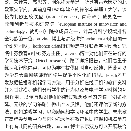
蔚、宋佳宸、高思等。阿尔托大学是一所具有古老历史的北
欧顶尖学府，其前身是
1849
年建立的赫尔辛基理工大学。该
校为北欧五校联盟（
nordic five tech
，简称
n5t
）成员之一，
欧洲创新与技术研究院（
european institute of innovaiton and
technology
，简称
eit
）院校成员之一，计算机科学领域排名
全北欧第一位。
auvinen
博士与高级讲师
korhonen ari
来自同一
个研究团队，
korhonen ari
高级讲师是中芬联合学习创新研究
院中芬教育
ict
中心芬方主任。
auvinen
博士对他们正在进行的
学习
技术研究（
letech research
）做了详细报告，他们着重于
练习和智能内容，可以为学生提供即时自动反馈，因此可以
为学习大量网络课程的学生提供个性化的指导。
letech
还开
发数据挖掘和机器学习方法，用于分析在线手机的教育资料
并为其建模。他们分析学生的行为以及与电子学习材料的互
相作用，以便自动对他们的错误观念或学习习惯（例如拖
延、无效的学习策略）做出个人反馈。他们还评估了新的方
法，例如游戏学习，以激励网络学习环境中的学生。未来教
育高精尖创新中心与阿尔托大学在教育数据挖掘和机器学习
上有着共同的研究兴趣，
auvinen
博士表示双方可以开展联合