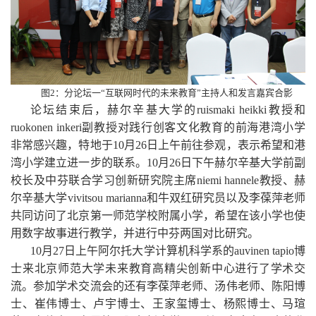
图
2
：分论坛一“互联网时代的未来教育”主持人和发言嘉宾合影
论坛结束后，
赫尔辛基大学的
ruismaki heikki
教授和
ruokonen inkeri
副教授对践行创客文化教育的前海港湾小学
非常感兴趣，特地于
10
月
26
日上午前往参观，表示希望和港
湾小学建立进一步的联系。
10
月
26
日下午
赫尔辛基大学前副
校长及中芬联合学习创新研究院主席
niemi hannele
教授、赫
尔辛基大学
vivitsou marianna
和牛双红研究员以及李葆萍老师
共同访问了北京第一师范学校附属小学，希望在该小学也使
用数字故事进行教学，并进行中芬两国对比研究。
10
月
27
日上午
阿尔托大学计算机科学系的
auvinen tapio
博
士来北京师范大学未来教育高精尖创新中心进行了学术交
流。参加学术交流会的还有李葆萍老师、汤伟老师、陈阳博
士、崔伟博士、卢宇博士、王家玺博士、杨熙博士、马瑄