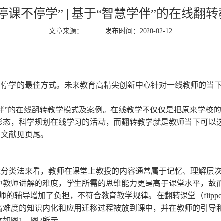
停课不停学” | 基于“智慧学伴”的在线翻
文章来源： 发布时间：2020-02-12
停学的最佳方式。未来教育高精尖创新中心针对一线教师的当下
伴”的在线翻转教学模式及案例。在线教学不仅仅是把原来学校
形态，科学规划在线学习的活动，而翻转教学就是教师当下可以
考文献见页尾。
标分类法来看，教师在课堂上教授的内容通常属于记忆、理解层
中教师讲解的难度，学生所需的思维能力更是高于课堂水平，故而
辅导增加了负担，不符合教育教学规律。在翻转课堂（flipped c
高难度的知识内化和应用迁移过程被放到课中，并在教师的引导
如图1、图2所示。