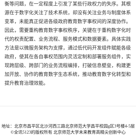
衡等问题，在一定程度上引发了某些行政权力的失序。其根
源在于数字化关注了技术系统，却没有关注业务与制度体系
变革，未能真正促进各级政府教育数字事权间的深度协作。
因此，需要重构教育数字事权秩序，关键在于重构数字化时
代的权责配置、业务流程、服务模式和数据要素。具体实践
方法是以微服务架构为支撑，通过低代码开发组件赋能各级
政府，使其在各自事权范围内灵活定制和部署服务组件，实
现跨层级、跨部门的业务流程编排，打破信息壁垒，构建更
加开放、协作的教育数字生态系统，推动教育数字化转型和
提升教育治理效能。
地址：北京市昌平区北沙河西三路北京师范大学昌平校园g区3号楼4-5层
©全讯5123的版权所有 北京师范大学未来教育高精尖创新中心