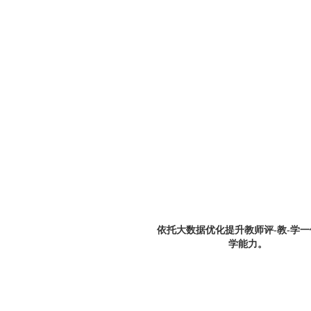
依托大数据优化提升教师评-教-学
学能力。