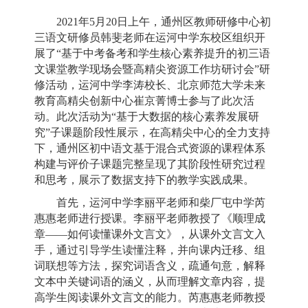
2021年5月20日上午，通州区教师研修中心初
三语文研修员韩斐老师在运河中学东校区组织开
展了“基于中考备考和学生核心素养提升的初三语
文课堂教学现场会暨高精尖资源工作坊研讨会”研
修活动，运河中学李涛校长、北京师范大学未来
教育高精尖创新中心崔京菁博士参与了此次活
动。此次活动为“基于大数据的核心素养发展研
究”子课题阶段性展示，在高精尖中心的全力支持
下，通州区初中语文基于混合式资源的课程体系
构建与评价子课题完整呈现了其阶段性研究过程
和思考，展示了数据支持下的教学实践成果。
首先，运河中学李丽平老师和柴厂屯中学芮
惠惠老师进行授课。李丽平老师教授了《顺理成
章——如何读懂课外文言文》，从课外文言文入
手，通过引导学生读懂注释，并向课内迁移、组
词联想等方法，探究词语含义，疏通句意，解释
文本中关键词语的涵义，从而理解文章内容，提
高学生阅读课外文言文的能力。芮惠惠老师教授